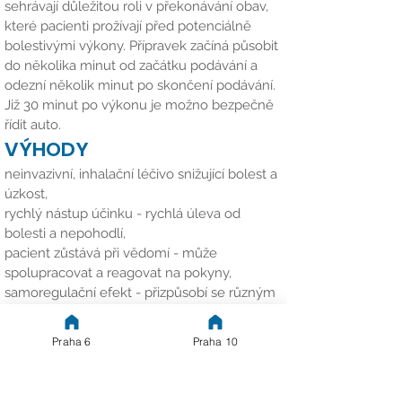
sehrávají důležitou roli v překonávání obav,
které pacienti prožívají před potenciálně
bolestivými výkony. Přípravek začíná působit
do několika minut od začátku podávání a
odezní několik minut po skončení podávání.
Již 30 minut po výkonu je možno bezpečně
řídit auto.​
VÝHODY
neinvazivní, inhalační léčivo snižující bolest a
úzkost,
rychlý nástup účinku - rychlá úleva od
bolesti a nepohodlí,
pacient zůstává při vědomí - může
spolupracovat a reagovat na pokyny,
samoregulační efekt - přizpůsobí se různým
prahům bolesti,
snadné samopodání - pacient vdechuje plyn
Praha 6
Praha 10
sám podle potřeby,
minimum krátkodobých vedlejších účinků,
které rychle odezní po ukončení inhalace.