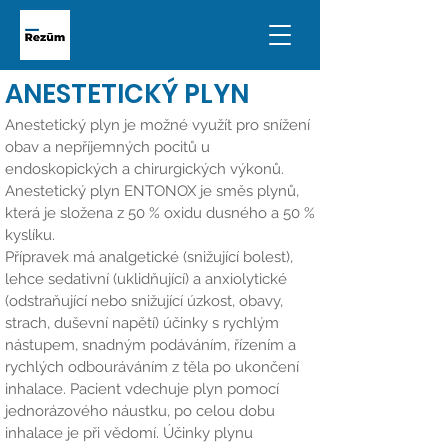
ANESTETICKÝ PLYN
Anestetický plyn je možné využít pro snížení
obav a nepříjemných pocitů u
endoskopických a chirurgických výkonů.
Anestetický plyn ENTONOX je směs plynů,
která je složena z 50 % oxidu dusného a 50 %
kyslíku.
Přípravek má analgetické (snižující bolest),
lehce sedativní (uklidňující) a anxiolytické
(odstraňující nebo snižující úzkost, obavy,
strach, duševní napětí) účinky s rychlým
nástupem, snadným podáváním, řízením a
rychlých odbouráváním z těla po ukončení
inhalace. Pacient vdechuje plyn pomocí
jednorázového náustku, po celou dobu
inhalace je při vědomí. Účinky plynu